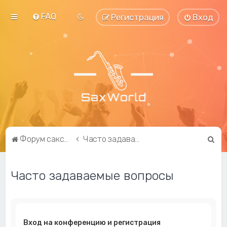
FAQ
Регистрация
Вход
П
Форум саксофонистов SaxWorld.org
Часто задаваемые вопросы
о
и
Часто задаваемые вопросы
с
к
Вход на конференцию и регистрация