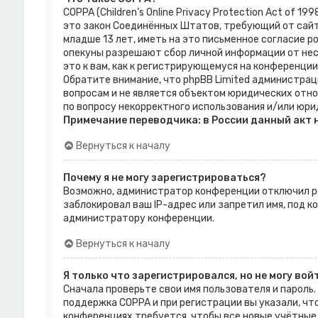
COPPA (Children’s Online Privacy Protection Act of 1
это закон Соединённых Штатов, требующий от сай
младше 13 лет, иметь на это письменное согласие р
опекуны разрешают сбор личной информации от нес
это к вам, как к регистрирующемуся на конференции
Обратите внимание, что phpBB Limited администра
вопросам и не является объектом юридических отно
по вопросу некорректного использования и/или юри
Примечание переводчика: в России данный акт 
Вернуться к началу
Почему я не могу зарегистрироваться?
Возможно, администратор конференции отключил ре
заблокировал ваш IP-адрес или запретил имя, под 
администратору конференции.
Вернуться к началу
Я только что зарегистрировался, но не могу вой
Сначала проверьте свои имя пользователя и пароль.
поддержка COPPA и при регистрации вы указали, чт
конференциях требуется, чтобы все новые учётные