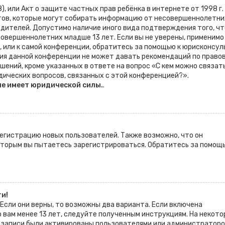
998), или Акт о защите частных прав ребёнка в интернете от 1998 г.
тов, которые могут собирать информацию от несовершеннолетни
одителей. Допустимо наличие иного вида подтверждения того, чт
овершеннолетних младше 13 лет. Если вы не уверены, применимо
, или к самой конференции, обратитесь за помощью к юрисконсул
ция данной конференции не может давать рекомендаций по право
шений, кроме указанных в ответе на вопрос «С кем можно связат
дических вопросов, связанных с этой конференцией?».
не имеет юридической силы.
.
гистрацию новых пользователей. Также возможно, что он
которым вы пытаетесь зарегистрироваться. Обратитесь за помощ
ти!
 Если они верны, то возможны два варианта. Если включена
о вам менее 13 лет, следуйте полученным инструкциям. На некот
 записи были активированы пользователями или администраторо