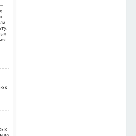
 —
х
о
 ли
ьту.
вым
ься
ью к
орых
м до