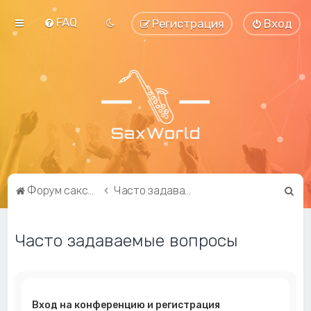
FAQ
Регистрация
Вход
П
Форум саксофонистов SaxWorld.org
Часто задаваемые вопросы
о
и
Часто задаваемые вопросы
с
к
Вход на конференцию и регистрация