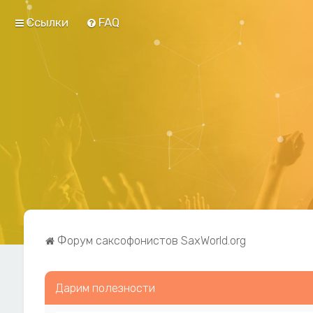
Ссылки
FAQ
Форум саксофонистов SaxWorld.org
Дарим полезности