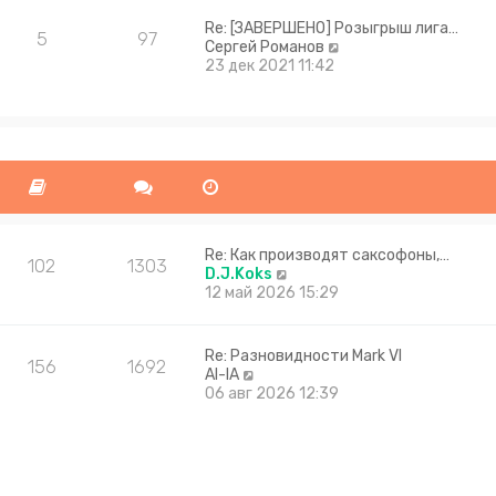
Re: [ЗАВЕРШЕНО] Розыгрыш лига…
5
97
П
Сергей Романов
е
23 дек 2021 11:42
р
е
й
т
и
к
п
о
с
л
Re: Как производят саксофоны,…
102
1303
е
П
D.J.Koks
д
е
12 май 2026 15:29
н
р
е
е
м
й
Re: Разновидности Mark VI
156
1692
у
т
П
Al-lA
с
и
е
06 авг 2026 12:39
о
к
р
о
п
е
б
о
й
щ
с
т
е
л
и