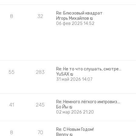
ю
д
н
е
Re: Блюзовый квадрат
8
32
м
П
Игорь Михайлов
у
е
06 фев 2025 14:52
с
р
о
е
о
й
б
т
щ
и
е
к
н
п
и
о
Re: Не то что слушать, смотре…
ю
с
55
283
П
YuSAX
л
е
31 май 2026 14:07
е
р
д
е
н
й
е
т
м
Re: Немного лёгкого импровиз…
41
245
и
у
П
Бо Йы
к
с
е
02 мар 2026 21:20
п
о
р
о
о
е
с
б
й
Re: С Новым Годом!
л
щ
8
70
т
П
Benny
е