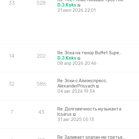
к
33
528
П
D.J.Koks
п
е
21 июл 2026 22:01
о
р
с
е
л
й
е
т
д
и
н
к
е
п
м
о
Re: Эска на тенор Buffet Supe…
у
14
202
с
П
D.J.Koks
с
л
е
08 апр 2026 20:46
о
е
р
о
д
е
б
н
й
Re: Эски с Алиэкспресс.
щ
32
586
е
т
П
AlexanderPrisyach
е
м
и
е
04 авг 2026 19:34
н
у
к
р
и
с
п
е
ю
о
о
й
Re: Долговечность музыканта
о
с
7
43
т
П
Icsarus
б
л
и
е
31 авг 2025 05:13
щ
е
к
р
е
д
п
е
н
н
о
й
и
е
Re: Заливает клапан ми третье…
с