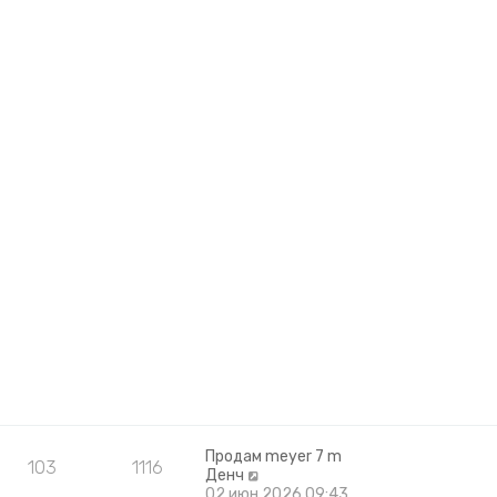
Продам meyer 7 m
103
1116
П
Денч
е
02 июн 2026 09:43