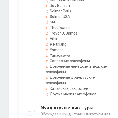
Rampone & Cazzani
Roy Benson
Selmer Paris
Selmer USA
SML
Theo Wanne
Trevor J. James
Vito
Weltklang
Yamaha
Yanagisawa
Советские саксофоны
Довоенные немецкие и чешские
саксофоны
Довоенные французские
саксофоны
Китайские саксофоны
Другие марки саксофонов
Мундштуки и лигатуры
Обсуждаем мундштуки и лигатуры для