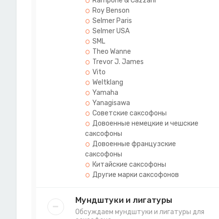
Rampone & Cazzani
Roy Benson
Selmer Paris
Selmer USA
SML
Theo Wanne
Trevor J. James
Vito
Weltklang
Yamaha
Yanagisawa
Советские саксофоны
Довоенные немецкие и чешские
саксофоны
Довоенные французские
саксофоны
Китайские саксофоны
Другие марки саксофонов
Мундштуки и лигатуры
Обсуждаем мундштуки и лигатуры для