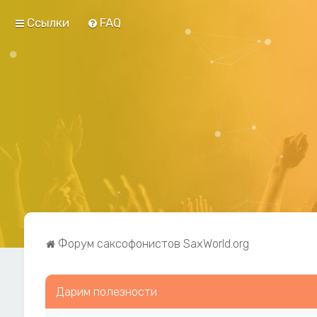
Ссылки
FAQ
Форум саксофонистов SaxWorld.org
Дарим полезности