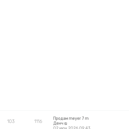
Продам meyer 7 m
103
1116
П
Денч
е
02 июн 2026 09:43