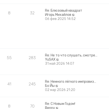
ю
д
н
е
Re: Блюзовый квадрат
8
32
м
П
Игорь Михайлов
у
е
06 фев 2025 14:52
с
р
о
е
о
й
б
т
щ
и
е
к
н
п
и
о
Re: Не то что слушать, смотре…
ю
с
55
283
П
YuSAX
л
е
31 май 2026 14:07
е
р
д
е
н
й
е
т
м
Re: Немного лёгкого импровиз…
41
245
и
у
П
Бо Йы
к
с
е
02 мар 2026 21:20
п
о
р
о
о
е
с
б
й
Re: С Новым Годом!
л
щ
8
70
т
П
Benny
е