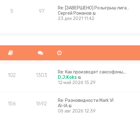
Re: [ЗАВЕРШЕНО] Розыгрыш лига…
5
97
П
Сергей Романов
е
23 дек 2021 11:42
р
е
й
т
и
к
п
о
с
л
Re: Как производят саксофоны,…
102
1303
е
П
D.J.Koks
д
е
12 май 2026 15:29
н
р
е
е
м
й
Re: Разновидности Mark VI
156
1692
у
т
П
Al-lA
с
и
е
06 авг 2026 12:39
о
к
р
о
п
е
б
о
й
щ
с
т
е
л
и