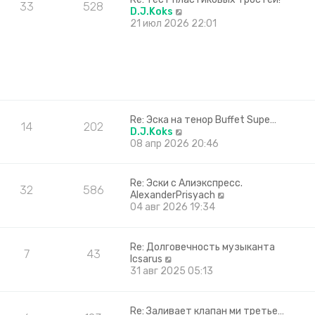
к
33
528
П
D.J.Koks
п
е
21 июл 2026 22:01
о
р
с
е
л
й
е
т
д
и
н
к
е
п
м
о
Re: Эска на тенор Buffet Supe…
у
14
202
с
П
D.J.Koks
с
л
е
08 апр 2026 20:46
о
е
р
о
д
е
б
н
й
Re: Эски с Алиэкспресс.
щ
32
586
е
т
П
AlexanderPrisyach
е
м
и
е
04 авг 2026 19:34
н
у
к
р
и
с
п
е
ю
о
о
й
Re: Долговечность музыканта
о
с
7
43
т
П
Icsarus
б
л
и
е
31 авг 2025 05:13
щ
е
к
р
е
д
п
е
н
н
о
й
и
е
Re: Заливает клапан ми третье…
с