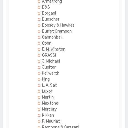
Armstrong
B&S
Borgani
Buescher
Boosey & Hawkes
Buffet Crampon
Cannonball
Conn
E. M. Winston
GRASSI
J. Michael
Jupiter
Keilwerth
King
L. A. Sax
Luxor
Martin
Maxtone
Mercury
Nikkan
P. Mauriat
Rampone & Cazzani