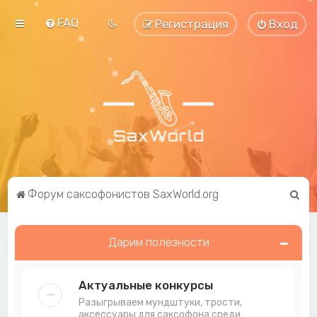
FAQ
Регистрация
Вход
П
Форум саксофонистов SaxWorld.org
о
и
Дарим полезности
с
к
Актуальные конкурсы
Разыгрываем мундштуки, трости,
аксессуары для саксофона среди