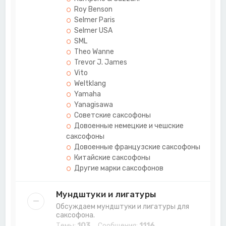
Roy Benson
Selmer Paris
Selmer USA
SML
Theo Wanne
Trevor J. James
Vito
Weltklang
Yamaha
Yanagisawa
Советские саксофоны
Довоенные немецкие и чешские
саксофоны
Довоенные французские саксофоны
Китайские саксофоны
Другие марки саксофонов
Мундштуки и лигатуры
Обсуждаем мундштуки и лигатуры для
саксофона.
Темы:
103
Сообщения:
1116