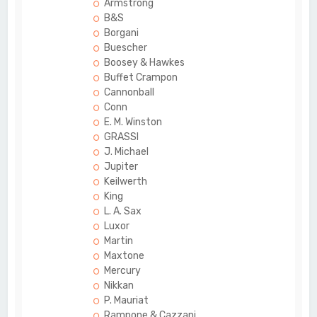
Armstrong
B&S
Borgani
Buescher
Boosey & Hawkes
Buffet Crampon
Cannonball
Conn
E. M. Winston
GRASSI
J. Michael
Jupiter
Keilwerth
King
L. A. Sax
Luxor
Martin
Maxtone
Mercury
Nikkan
P. Mauriat
Rampone & Cazzani