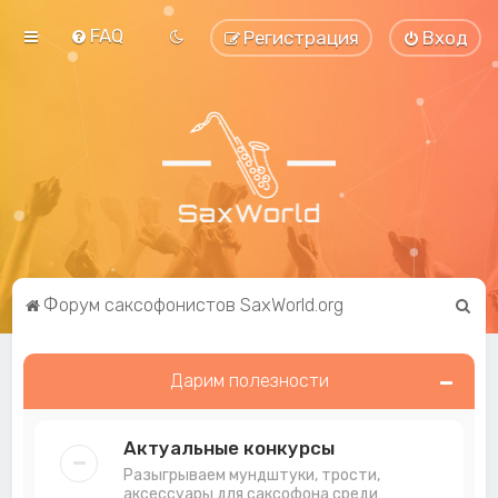
FAQ
Регистрация
Вход
П
Форум саксофонистов SaxWorld.org
о
и
Дарим полезности
с
к
Актуальные конкурсы
Разыгрываем мундштуки, трости,
аксессуары для саксофона среди