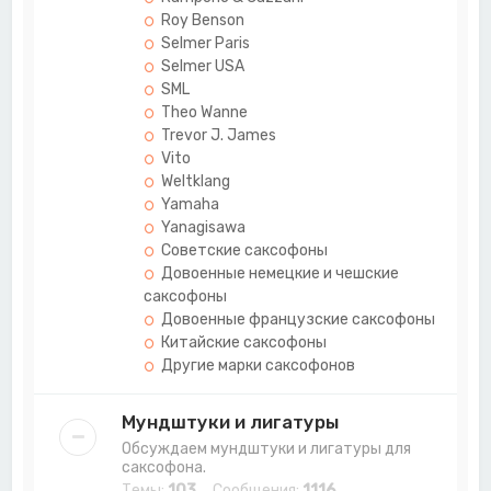
Roy Benson
Selmer Paris
Selmer USA
SML
Theo Wanne
Trevor J. James
Vito
Weltklang
Yamaha
Yanagisawa
Советские саксофоны
Довоенные немецкие и чешские
саксофоны
Довоенные французские саксофоны
Китайские саксофоны
Другие марки саксофонов
Мундштуки и лигатуры
Обсуждаем мундштуки и лигатуры для
саксофона.
Темы:
103
Сообщения:
1116