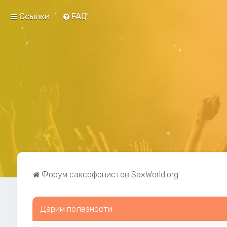
Ссылки
FAQ
Форум саксофонистов SaxWorld.org
Дарим полезности