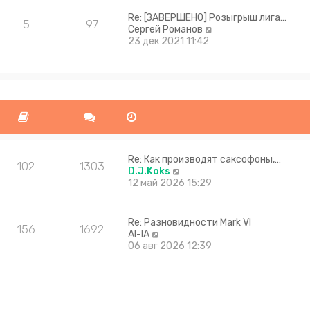
Re: [ЗАВЕРШЕНО] Розыгрыш лига…
5
97
П
Сергей Романов
е
23 дек 2021 11:42
р
е
й
т
и
к
п
о
с
л
Re: Как производят саксофоны,…
102
1303
е
П
D.J.Koks
д
е
12 май 2026 15:29
н
р
е
е
м
й
Re: Разновидности Mark VI
156
1692
у
т
П
Al-lA
с
и
е
06 авг 2026 12:39
о
к
р
о
п
е
б
о
й
щ
с
т
е
л
и