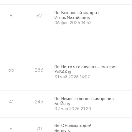
ю
д
н
е
Re: Блюзовый квадрат
8
32
м
П
Игорь Михайлов
у
е
06 фев 2025 14:52
с
р
о
е
о
й
б
т
щ
и
е
к
н
п
и
о
Re: Не то что слушать, смотре…
ю
с
55
283
П
YuSAX
л
е
31 май 2026 14:07
е
р
д
е
н
й
е
т
м
Re: Немного лёгкого импровиз…
41
245
и
у
П
Бо Йы
к
с
е
02 мар 2026 21:20
п
о
р
о
о
е
с
б
й
Re: С Новым Годом!
л
щ
8
70
т
П
Benny
е