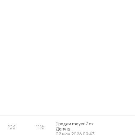
Продам meyer 7 m
103
1116
П
Денч
е
02 июн 2026 09:43