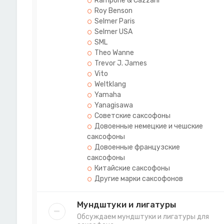
Rampone & Cazzani
Roy Benson
Selmer Paris
Selmer USA
SML
Theo Wanne
Trevor J. James
Vito
Weltklang
Yamaha
Yanagisawa
Советские саксофоны
Довоенные немецкие и чешские
саксофоны
Довоенные французские
саксофоны
Китайские саксофоны
Другие марки саксофонов
Мундштуки и лигатуры
Обсуждаем мундштуки и лигатуры для