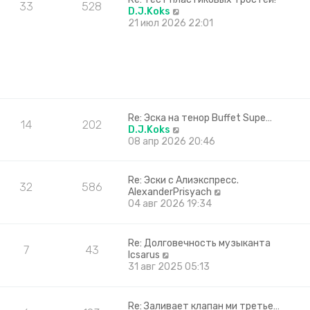
к
33
528
П
D.J.Koks
п
е
21 июл 2026 22:01
о
р
с
е
л
й
е
т
д
и
н
к
е
п
м
о
Re: Эска на тенор Buffet Supe…
у
14
202
с
П
D.J.Koks
с
л
е
08 апр 2026 20:46
о
е
р
о
д
е
б
н
й
Re: Эски с Алиэкспресс.
щ
32
586
е
т
П
AlexanderPrisyach
е
м
и
е
04 авг 2026 19:34
н
у
к
р
и
с
п
е
ю
о
о
й
Re: Долговечность музыканта
о
с
7
43
т
П
Icsarus
б
л
и
е
31 авг 2025 05:13
щ
е
к
р
е
д
п
е
н
н
о
й
и
е
Re: Заливает клапан ми третье…
с