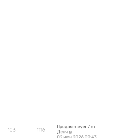
Продам meyer 7 m
103
1116
П
Денч
е
02 июн 2026 09:43