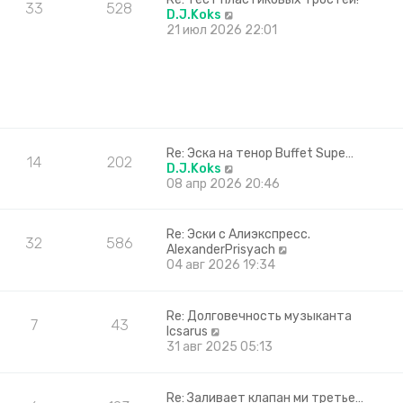
к
33
528
П
D.J.Koks
п
е
21 июл 2026 22:01
о
р
с
е
л
й
е
т
д
и
н
к
е
п
м
о
Re: Эска на тенор Buffet Supe…
у
14
202
с
П
D.J.Koks
с
л
е
08 апр 2026 20:46
о
е
р
о
д
е
б
н
й
Re: Эски с Алиэкспресс.
щ
32
586
е
т
П
AlexanderPrisyach
е
м
и
е
04 авг 2026 19:34
н
у
к
р
и
с
п
е
ю
о
о
й
Re: Долговечность музыканта
о
с
7
43
т
П
Icsarus
б
л
и
е
31 авг 2025 05:13
щ
е
к
р
е
д
п
е
н
н
о
й
и
е
Re: Заливает клапан ми третье…
с