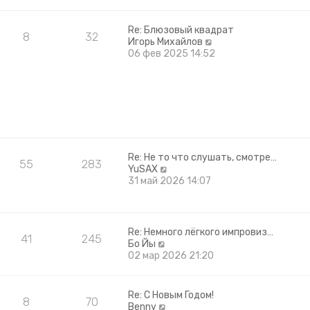
ю
д
н
е
Re: Блюзовый квадрат
8
32
м
П
Игорь Михайлов
у
е
06 фев 2025 14:52
с
р
о
е
о
й
б
т
щ
и
е
к
н
п
и
о
Re: Не то что слушать, смотре…
ю
с
55
283
П
YuSAX
л
е
31 май 2026 14:07
е
р
д
е
н
й
е
т
м
Re: Немного лёгкого импровиз…
41
245
и
у
П
Бо Йы
к
с
е
02 мар 2026 21:20
п
о
р
о
о
е
с
б
й
Re: С Новым Годом!
л
щ
8
70
т
П
Benny
е