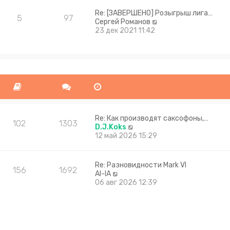
Re: [ЗАВЕРШЕНО] Розыгрыш лига…
5
97
П
Сергей Романов
е
23 дек 2021 11:42
р
е
й
т
и
к
п
о
с
л
Re: Как производят саксофоны,…
102
1303
е
П
D.J.Koks
д
е
12 май 2026 15:29
н
р
е
е
м
й
Re: Разновидности Mark VI
156
1692
у
т
П
Al-lA
с
и
е
06 авг 2026 12:39
о
к
р
о
п
е
б
о
й
щ
с
т
е
л
и