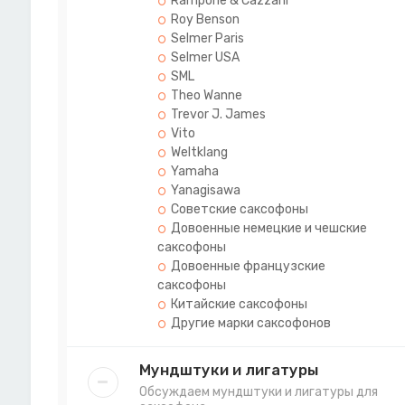
Rampone & Cazzani
Roy Benson
Selmer Paris
Selmer USA
SML
Theo Wanne
Trevor J. James
Vito
Weltklang
Yamaha
Yanagisawa
Советские саксофоны
Довоенные немецкие и чешские
саксофоны
Довоенные французские
саксофоны
Китайские саксофоны
Другие марки саксофонов
Мундштуки и лигатуры
Обсуждаем мундштуки и лигатуры для