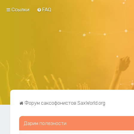
Ссылки
FAQ
Форум саксофонистов SaxWorld.org
Дарим полезности