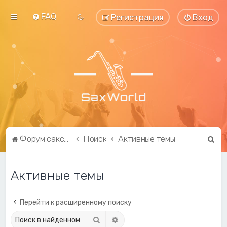
FAQ
Регистрация
Вход
П
Форум саксофонистов SaxWorld.org
Поиск
Активные темы
о
и
Активные темы
с
к
Перейти к расширенному поиску
Поиск
Расширенный поиск