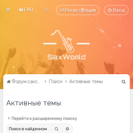
FAQ
Регистрация
Вход
П
Форум саксофонистов SaxWorld.org
Поиск
Активные темы
о
и
Активные темы
с
к
Перейти к расширенному поиску
Поиск
Расширенный поиск