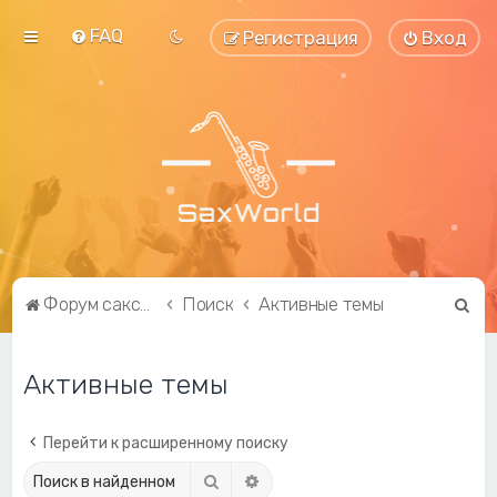
FAQ
Регистрация
Вход
П
Форум саксофонистов SaxWorld.org
Поиск
Активные темы
о
и
Активные темы
с
к
Перейти к расширенному поиску
Поиск
Расширенный поиск