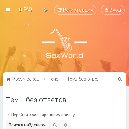
FAQ
Регистрация
Вход
П
Форум саксофонистов SaxWorld.org
Поиск
Темы без ответов
о
и
Темы без ответов
с
к
Перейти к расширенному поиску
Поиск
Расширенный поиск