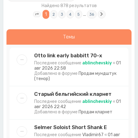
Найдено 878 результатов
1
…
2
3
4
5
36
Страница
1
из
36
След.
Темы
Otto link early babbitt 70-х
Последнее сообщение
ablinchevskiy
«
01
авг 2026 22:58
Добавлено в форуме
Продам мундштук
(тенор)
Старый бельгийский кларнет
Последнее сообщение
ablinchevskiy
«
01
авг 2026 22:42
Добавлено в форуме
Продам кларнет
Selmer Soloist Short Shank E
Последнее сообщение
Vladimir67
«
01 авг