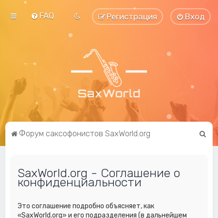
FAQ
Регистрация
Вход
П
Форум саксофонистов SaxWorld.org
о
и
SaxWorld.org - Соглашение о
с
конфиденциальности
к
Это соглашение подробно объясняет, как
«SaxWorld.org» и его подразделения (в дальнейшем