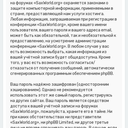
на форумах «SaxWorld.org» охраняется законами о
защите компьютерной информации, применяемыми в
стране, предоставляющей нам услуги хостинга.
Любая информация, запрашиваемая при регистрации в
конференции «SaxWorld.org», кроме вашего имени
пользователя, вашего пароля и вашего адреса email,
может быть как обязательной, так и необязательной к
предоставлению, на усмотрение администрации
конференции «SaxWorld.org». В любом случае у вас
есть возможность выбрать, какая информация из
вашей учётной записи будет общедоступна. Кроме
того, у вас есть возможность согласиться/
отказаться от получения сообщений, автоматически
сгенерированных программным обеспечением phpBB.
Ваш пароль надёжно зашифрован (односторонним
хэшированием). Однако не рекомендуется
использовать этот же самый пароль, регистрируясь
на других сайтах. Ваш пароль является средством
доступа к вашей учётной записи на форумах
«SaxWorld.org», пожалуйста, храните его в тайне. Ни
при каких обстоятельствах ни представители
«SaxWorld.org», ни phpBB Limited, ни другое третье
лицо не вправе спрашивать ваш пароль. В случае, если