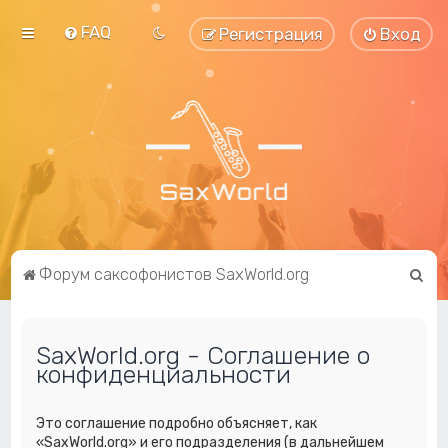
FAQ
Регистрация
Вход
П
Форум саксофонистов SaxWorld.org
о
и
SaxWorld.org - Соглашение о
с
конфиденциальности
к
Это соглашение подробно объясняет, как
«SaxWorld.org» и его подразделения (в дальнейшем