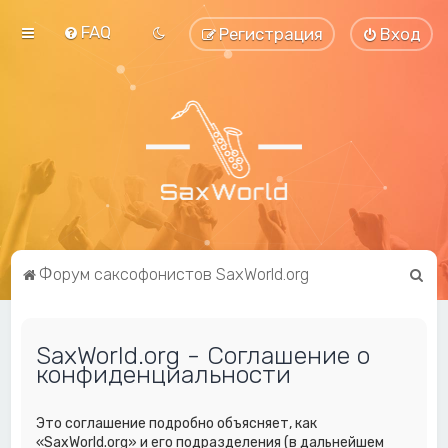
FAQ
Регистрация
Вход
П
Форум саксофонистов SaxWorld.org
о
и
SaxWorld.org - Соглашение о
с
конфиденциальности
к
Это соглашение подробно объясняет, как
«SaxWorld.org» и его подразделения (в дальнейшем