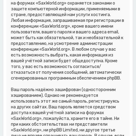
на форумах «SaxWorld.org» охраняется законами о
защите компьютерной информации, применяемыми в
стране, предоставляющей нам услуги хостинга.
Любая информация, запрашиваемая при регистрации в
конференции «SaxWorld.org», кроме вашего имени
пользователя, вашего пароля и вашего адреса email,
может быть как обязательной, так и необязательной к
предоставлению, на усмотрение администрации
конференции «SaxWorld.org». В любом случае у вас
есть возможность выбрать, какая информация из
вашей учётной записи будет общедоступна. Кроме
того, у вас есть возможность согласиться/
отказаться от получения сообщений, автоматически
сгенерированных программным обеспечением phpBB.
Ваш пароль надёжно зашифрован (односторонним
хэшированием). Однако не рекомендуется
использовать этот же самый пароль, регистрируясь
на других сайтах. Ваш пароль является средством
доступа к вашей учётной записи на форумах
«SaxWorld.org», пожалуйста, храните его в тайне. Ни
при каких обстоятельствах ни представители
«SaxWorld.org», ни phpBB Limited, ни другое третье
лицо не вправе спрашивать ваш пароль. В случае, если