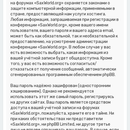
на форумах «SaxWorld.org» охраняется законами о
защите компьютерной информации, применяемыми в
стране, предоставляющей нам услуги хостинга.
Любая информация, запрашиваемая при регистрации в
конференции «SaxWorld.org», кроме вашего имени
пользователя, вашего пароля и вашего адреса email,
может быть как обязательной, так и необязательной к
предоставлению, на усмотрение администрации
конференции «SaxWorld.org». В любом случае у вас
есть возможность выбрать, какая информация из
вашей учётной записи будет общедоступна. Кроме
того, у вас есть возможность согласиться/
отказаться от получения сообщений, автоматически
сгенерированных программным обеспечением phpBB.
Ваш пароль надёжно зашифрован (односторонним
хэшированием). Однако не рекомендуется
использовать этот же самый пароль, регистрируясь
на других сайтах. Ваш пароль является средством
доступа к вашей учётной записи на форумах
«SaxWorld.org», пожалуйста, храните его в тайне. Ни
при каких обстоятельствах ни представители
«SaxWorld.org», ни phpBB Limited, ни другое третье
лицо не вправе спрашивать ваш пароль. В случае, если