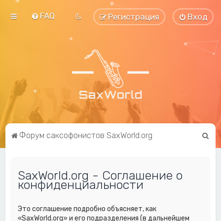
FAQ
Регистрация
Вход
П
Форум саксофонистов SaxWorld.org
о
и
SaxWorld.org - Соглашение о
с
конфиденциальности
к
Это соглашение подробно объясняет, как
«SaxWorld.org» и его подразделения (в дальнейшем