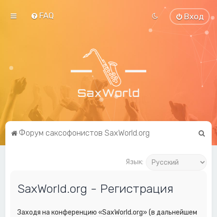
FAQ
Вход
П
Форум саксофонистов SaxWorld.org
о
и
Язык:
с
SaxWorld.org - Регистрация
к
Заходя на конференцию «SaxWorld.org» (в дальнейшем