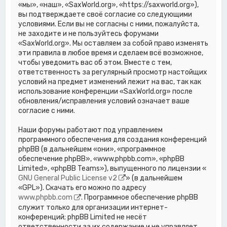
«мы», «наш», «SaxWorld.org», «https://saxworld.org»),
вы подтверждаете своё согласие со следующими
условиями. Если вы не согласны с ними, пожалуйста,
не заходите и не пользуйтесь форумами
«SaxWorld.org». Мы оставляем за собой право изменять
эти правила в любое время и сделаем всё возможное,
чтобы уведомить вас об этом. Вместе с тем,
ответственность за регулярный просмотр настойщих
условий на предмет изменений лежит на вас, так как
использование конференции «SaxWorld.org» после
обновления/исправления условий означает ваше
согласие с ними.
Наши форумы работают под управлением
программного обеспечения для создания конференций
phpBB (в дальнейшем «они», «программное
обеспечение phpBB», «www.phpbb.com», «phpBB
Limited», «phpBB Teams»), выпущенного по лицензии «
GNU General Public License v2
» (в дальнейшем
«GPL»). Скачать его можно по адресу
www.phpbb.com
. Программное обеспечение phpBB
служит только для организации интернет-
конференций; phpBB Limited не несёт
ответственности за их содержание и не управляет