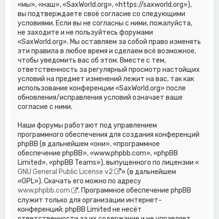
«мы», «наш», «SaxWorld.org», «https://saxworld.org»),
вы подтверждаете своё согласие со следующими
условиями. Если вы не согласны с ними, пожалуйста,
не заходите и не пользуйтесь форумами
«SaxWorld.org». Мы оставляем за собой право изменять
эти правила в любое время и сделаем всё возможное,
чтобы уведомить вас об этом. Вместе с тем,
ответственность за регулярный просмотр настойщих
условий на предмет изменений лежит на вас, так как
использование конференции «SaxWorld.org» после
обновления/исправления условий означает ваше
согласие с ними.
Наши форумы работают под управлением
программного обеспечения для создания конференций
phpBB (в дальнейшем «они», «программное
обеспечение phpBB», «www.phpbb.com», «phpBB
Limited», «phpBB Teams»), выпущенного по лицензии «
GNU General Public License v2
» (в дальнейшем
«GPL»). Скачать его можно по адресу
www.phpbb.com
. Программное обеспечение phpBB
служит только для организации интернет-
конференций; phpBB Limited не несёт
ответственности за их содержание и не управляет