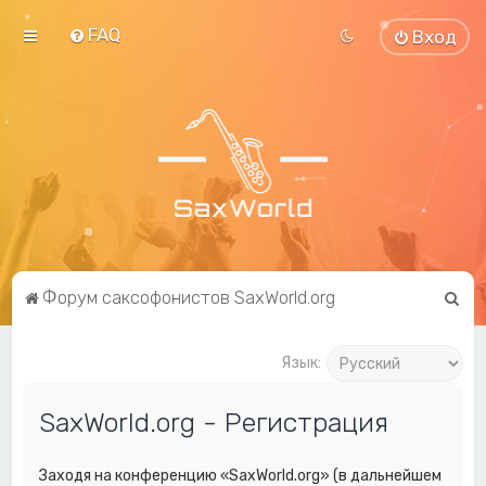
FAQ
Вход
П
Форум саксофонистов SaxWorld.org
о
и
Язык:
с
SaxWorld.org - Регистрация
к
Заходя на конференцию «SaxWorld.org» (в дальнейшем