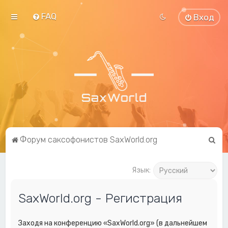
FAQ
Вход
П
Форум саксофонистов SaxWorld.org
о
и
Язык:
с
SaxWorld.org - Регистрация
к
Заходя на конференцию «SaxWorld.org» (в дальнейшем