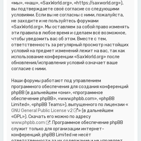
«мы», «наш», «SaxWorld.org», «https://saxworld.org»),
вы подтверждаете своё согласие со следующими
условиями. Если вы не согласны с ними, пожалуйста,
не заходите и не пользуйтесь форумами
«SaxWorld.org». Мы оставляем за собой право изменять
эти правила в любое время и сделаем всё возможное,
чтобы уведомить вас об этом. Вместе с тем,
ответственность за регулярный просмотр настойщих
условий на предмет изменений лежит на вас, так как
использование конференции «SaxWorld.org» после
обновления/исправления условий означает ваше
согласие с ними.
Наши форумы работают под управлением
программного обеспечения для создания конференций
phpBB (в дальнейшем «они», «программное
обеспечение phpBB», «www.phpbb.com», «phpBB
Limited», «phpBB Teams»), выпущенного по лицензии «
GNU General Public License v2
» (в дальнейшем
«GPL»). Скачать его можно по адресу
www.phpbb.com
. Программное обеспечение phpBB
служит только для организации интернет-
конференций; phpBB Limited не несёт
ответственности за их содержание и не управляет