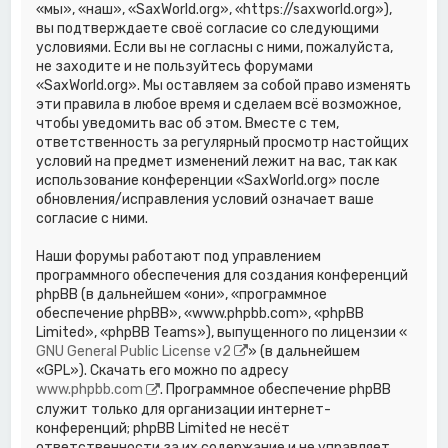
«мы», «наш», «SaxWorld.org», «https://saxworld.org»),
вы подтверждаете своё согласие со следующими
условиями. Если вы не согласны с ними, пожалуйста,
не заходите и не пользуйтесь форумами
«SaxWorld.org». Мы оставляем за собой право изменять
эти правила в любое время и сделаем всё возможное,
чтобы уведомить вас об этом. Вместе с тем,
ответственность за регулярный просмотр настойщих
условий на предмет изменений лежит на вас, так как
использование конференции «SaxWorld.org» после
обновления/исправления условий означает ваше
согласие с ними.
Наши форумы работают под управлением
программного обеспечения для создания конференций
phpBB (в дальнейшем «они», «программное
обеспечение phpBB», «www.phpbb.com», «phpBB
Limited», «phpBB Teams»), выпущенного по лицензии «
GNU General Public License v2
» (в дальнейшем
«GPL»). Скачать его можно по адресу
www.phpbb.com
. Программное обеспечение phpBB
служит только для организации интернет-
конференций; phpBB Limited не несёт
ответственности за их содержание и не управляет