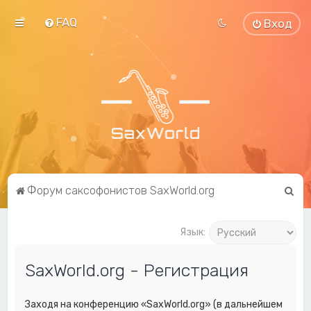
FAQ
Вход
П
Форум саксофонистов SaxWorld.org
о
и
Язык:
с
SaxWorld.org - Регистрация
к
Заходя на конференцию «SaxWorld.org» (в дальнейшем