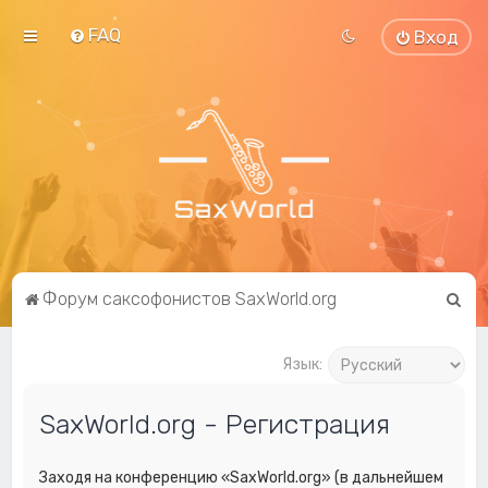
FAQ
Вход
П
Форум саксофонистов SaxWorld.org
о
и
Язык:
с
SaxWorld.org - Регистрация
к
Заходя на конференцию «SaxWorld.org» (в дальнейшем