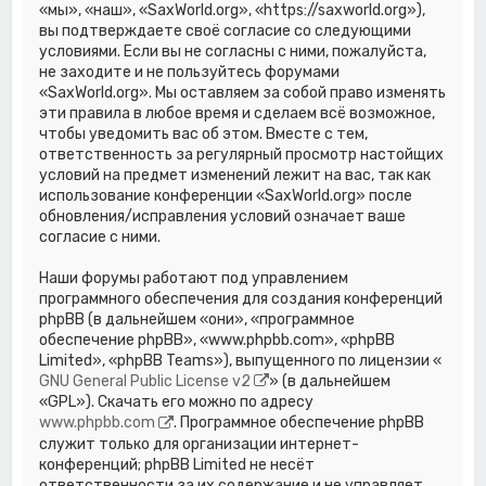
«мы», «наш», «SaxWorld.org», «https://saxworld.org»),
вы подтверждаете своё согласие со следующими
условиями. Если вы не согласны с ними, пожалуйста,
не заходите и не пользуйтесь форумами
«SaxWorld.org». Мы оставляем за собой право изменять
эти правила в любое время и сделаем всё возможное,
чтобы уведомить вас об этом. Вместе с тем,
ответственность за регулярный просмотр настойщих
условий на предмет изменений лежит на вас, так как
использование конференции «SaxWorld.org» после
обновления/исправления условий означает ваше
согласие с ними.
Наши форумы работают под управлением
программного обеспечения для создания конференций
phpBB (в дальнейшем «они», «программное
обеспечение phpBB», «www.phpbb.com», «phpBB
Limited», «phpBB Teams»), выпущенного по лицензии «
GNU General Public License v2
» (в дальнейшем
«GPL»). Скачать его можно по адресу
www.phpbb.com
. Программное обеспечение phpBB
служит только для организации интернет-
конференций; phpBB Limited не несёт
ответственности за их содержание и не управляет