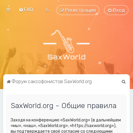
FAQ
Регистрация
Вход
П
Форум саксофонистов SaxWorld.org
о
и
SaxWorld.org - Общие правила
с
к
Заходя на конференцию «SaxWorld.org» (в дальнейшем
«мы», «наш», «SaxWorld.org», «https://saxworld.org»),
вы подтверждаете своё согласие со следующими