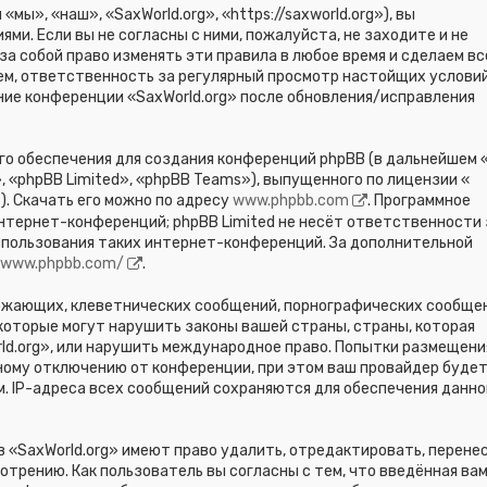
мы», «наш», «SaxWorld.org», «https://saxworld.org»), вы
и. Если вы не согласны с ними, пожалуйста, не заходите и не
за собой право изменять эти правила в любое время и сделаем вс
тем, ответственность за регулярный просмотр настойщих условий
ание конференции «SaxWorld.org» после обновления/исправления
о обеспечения для создания конференций phpBB (в дальнейшем «
 «phpBB Limited», «phpBB Teams»), выпущенного по лицензии «
). Скачать его можно по адресу
www.phpbb.com
. Программное
нтернет-конференций; phpBB Limited не несёт ответственности 
спользования таких интернет-конференций. За дополнительной
//www.phpbb.com/
.
ожающих, клеветнических сообщений, порнографических сообщен
 которые могут нарушить законы вашей страны, страны, которая
ld.org», или нарушить международное право. Попытки размещени
ному отключению от конференции, при этом ваш провайдер буде
м. IP-адреса всех сообщений сохраняются для обеспечения данно
 «SaxWorld.org» имеют право удалить, отредактировать, перене
отрению. Как пользователь вы согласны с тем, что введённая ва