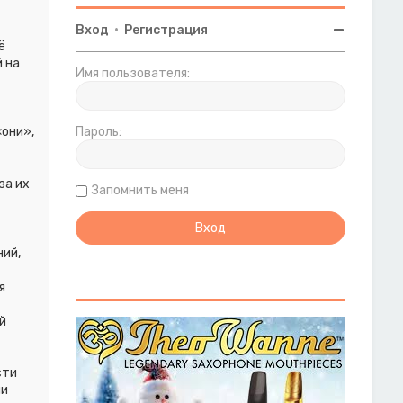
Вход
•
Регистрация
ё
 на
Имя пользователя:
они»,
Пароль:
за их
Запомнить меня
ий,
я
т
й
сти
ми