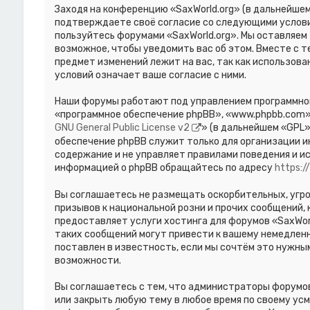
Заходя на конференцию «SaxWorld.org» (в дальнейшем «
подтверждаете своё согласие со следующими условиям
пользуйтесь форумами «SaxWorld.org». Мы оставляем 
возможное, чтобы уведомить вас об этом. Вместе с 
предмет изменений лежит на вас, так как использов
условий означает ваше согласие с ними.
Наши форумы работают под управлением программног
«программное обеспечение phpBB», «www.phpbb.com»,
GNU General Public License v2
» (в дальнейшем «GPL»
обеспечение phpBB служит только для организации и
содержание и не управляет правилами поведения и и
информацией о phpBB обращайтесь по адресу
https:
Вы соглашаетесь не размещать оскорбительных, угр
призывов к национальной розни и прочих сообщений,
предоставляет услуги хостинга для форумов «SaxWor
таких сообщений могут привести к вашему немедлен
поставлен в известность, если мы сочтём это нужны
возможности.
Вы соглашаетесь с тем, что администраторы форумов
или закрыть любую тему в любое время по своему усм