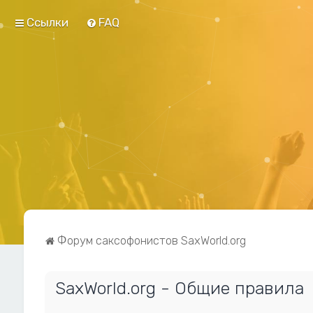
Ссылки
FAQ
Форум саксофонистов SaxWorld.org
SaxWorld.org - Общие правила