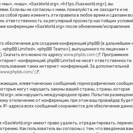
мы», «наш», «SaxWorld.org», «https://saxworld.org»), вы
и. Если вы не согласны с ними, пожалуйста, не заходите и не
за собой право изменять эти правила в любое время и сделаем вс
тем, ответственность за регулярный просмотр настойщих условий
ание конференции «SaxWorld.org» после обновления/исправления
о обеспечения для создания конференций phpBB (в дальнейшем «
 «phpBB Limited», «phpBB Teams»), выпущенного по лицензии «
). Скачать его можно по адресу
www.phpbb.com
. Программное
нтернет-конференций; phpBB Limited не несёт ответственности 
спользования таких интернет-конференций. За дополнительной
//www.phpbb.com/
.
ожающих, клеветнических сообщений, порнографических сообщен
 которые могут нарушить законы вашей страны, страны, которая
ld.org», или нарушить международное право. Попытки размещени
ному отключению от конференции, при этом ваш провайдер буде
м. IP-адреса всех сообщений сохраняются для обеспечения данно
 «SaxWorld.org» имеют право удалить, отредактировать, перене
отрению. Как пользователь вы согласны с тем, что введённая ва