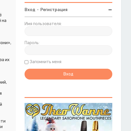
Вход
•
Регистрация
ё
 на
Имя пользователя:
они»,
Пароль:
за их
Запомнить меня
ий,
я
т
й
сти
ми