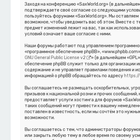
Заходя на конференцию «SaxWorld.org» (в дальнейшем «
подтверждаете своё согласие со следующими условиям
пользуйтесь форумами «SaxWorld.org». Мы оставляем 
возможное, чтобы уведомить вас об этом. Вместе с 
предмет изменений лежит на вас, так как использов
условий означает ваше согласие с ними.
Наши форумы работают под управлением программног
«программное обеспечение phpBB», «www.phpbb.com»,
GNU General Public License v2
» (в дальнейшем «GPL»
обеспечение phpBB служит только для организации и
содержание и не управляет правилами поведения и и
информацией о phpBB обращайтесь по адресу
https:
Вы соглашаетесь не размещать оскорбительных, угр
призывов к национальной розни и прочих сообщений,
предоставляет услуги хостинга для форумов «SaxWor
таких сообщений могут привести к вашему немедлен
поставлен в известность, если мы сочтём это нужны
возможности.
Вы соглашаетесь с тем, что администраторы форумов
или закрыть любую тему в любое время по своему усм