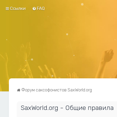
Ссылки
FAQ
Форум саксофонистов SaxWorld.org
SaxWorld.org - Общие правила