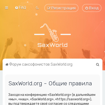
FAQ
Регистрация
Вход
П
Форум саксофонистов SaxWorld.org
о
и
SaxWorld.org - Общие правила
с
к
Заходя на конференцию «SaxWorld.org» (в дальнейшем
«мы», «наш», «SaxWorld.org», «https://saxworld.org»),
вы подтверждаете своё согласие со следующими