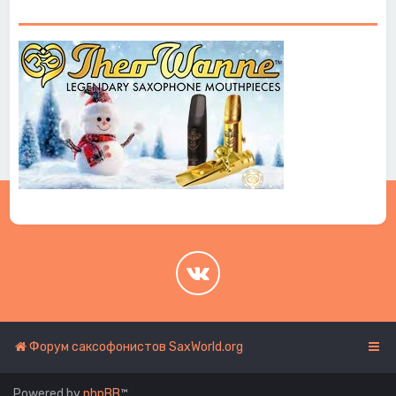
.
.
Форум саксофонистов SaxWorld.org
Powered by
phpBB
™