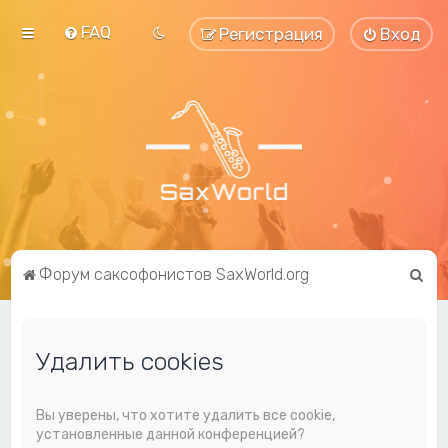
FAQ
Регистрация
Вход
П
Форум саксофонистов SaxWorld.org
о
и
Удалить cookies
с
к
Вы уверены, что хотите удалить все cookie,
установленные данной конференцией?