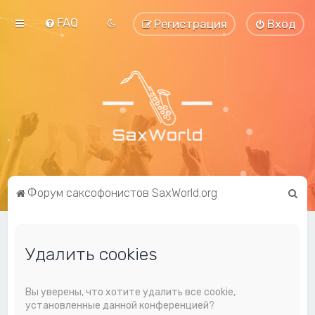
FAQ
Регистрация
Вход
П
Форум саксофонистов SaxWorld.org
о
и
Удалить cookies
с
к
Вы уверены, что хотите удалить все cookie,
установленные данной конференцией?