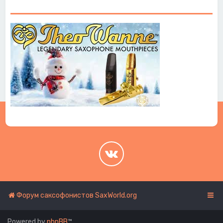
.
.
Форум саксофонистов SaxWorld.org
Powered by
phpBB
™