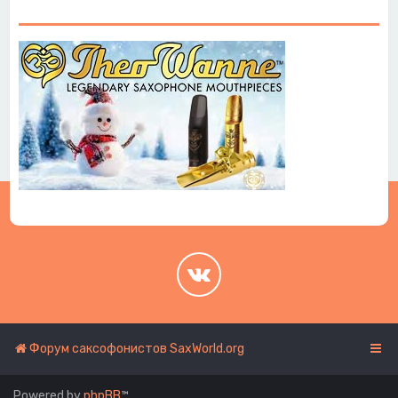
.
.
Форум саксофонистов SaxWorld.org
Powered by
phpBB
™