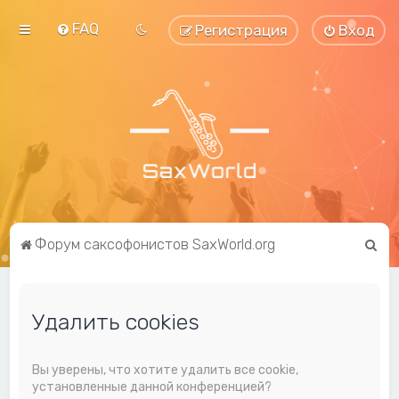
FAQ
Регистрация
Вход
П
Форум саксофонистов SaxWorld.org
о
и
Удалить cookies
с
к
Вы уверены, что хотите удалить все cookie,
установленные данной конференцией?