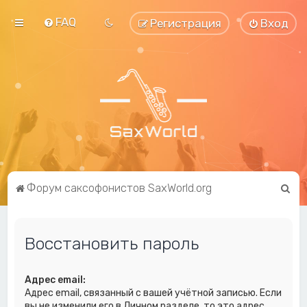
FAQ
Регистрация
Вход
П
Форум саксофонистов SaxWorld.org
о
и
Восстановить пароль
с
к
Адрес email:
Адрес email, связанный с вашей учётной записью. Если
вы не изменили его в Личном разделе, то это адрес