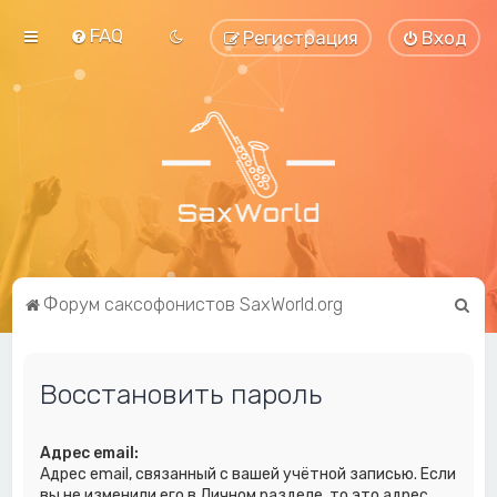
FAQ
Регистрация
Вход
П
Форум саксофонистов SaxWorld.org
о
и
Восстановить пароль
с
к
Адрес email:
Адрес email, связанный с вашей учётной записью. Если
вы не изменили его в Личном разделе, то это адрес