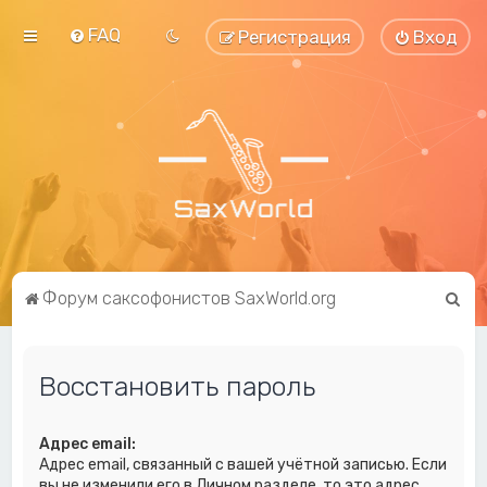
FAQ
Регистрация
Вход
П
Форум саксофонистов SaxWorld.org
о
и
Восстановить пароль
с
к
Адрес email:
Адрес email, связанный с вашей учётной записью. Если
вы не изменили его в Личном разделе, то это адрес