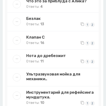
Что это за приблуда с Алика?
Ответы:
4
Безлак
Ответы:
13
1
2
Клапан С
Ответы:
16
1
2
Нота до дребезжит
Ответы:
11
1
2
Ультразвуковая мойка для
механики..
Инструментарий для рефейсинга
мундштука.
Ответы:
10
1
2