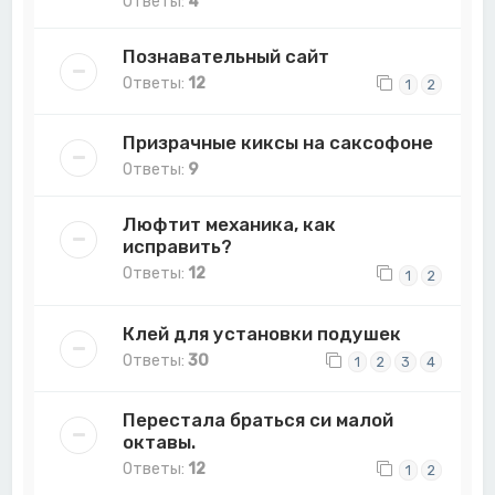
Ответы:
4
Познавательный сайт
Ответы:
12
1
2
Призрачные киксы на саксофоне
Ответы:
9
Люфтит механика, как
исправить?
Ответы:
12
1
2
Клей для установки подушек
Ответы:
30
1
2
3
4
Перестала браться си малой
октавы.
Ответы:
12
1
2