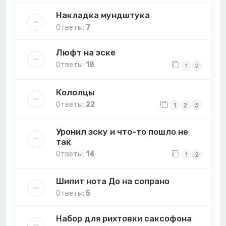
Накладка мундштука
Ответы:
7
Люфт на эске
Ответы:
18
1
2
Кололцы
Ответы:
22
1
2
3
Уронил эску и что-то пошло не
так
Ответы:
14
1
2
Шипит нота До на сопрано
Ответы:
5
Набор для рихтовки саксофона