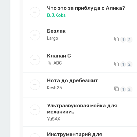
Что это за приблуда с Алика?
D.J.Koks
Безлак
Largo
1
2
Клапан С
ABC
1
2
Нота до дребезжит
Kesh25
1
2
Ультразвуковая мойка для
механики..
YuSAX
Инструментарий для