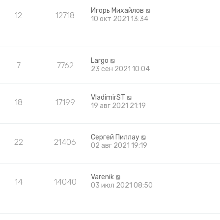
Игорь Михайлов
12
12718
10 окт 2021 13:34
Largo
7
7762
23 сен 2021 10:04
VladimirST
18
17199
19 авг 2021 21:19
Сергей Пиллау
22
21406
02 авг 2021 19:19
Varenik
14
14040
03 июл 2021 08:50