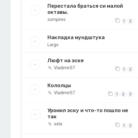
Перестала браться си малой
октавы.
sompires
1
2
Накладка мундштука
Largo
Люфт на эске
VladimirST
1
2
Кололцы
VladimirST
1
2
3
Уронил эску и что-то пошло не
так
xela
1
2