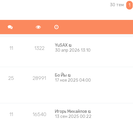
30 тем
ширенный поиск
1
YuSAX
11
1322
30 апр 2026 13:10
Бо Йы
25
28991
17 ноя 2025 04:00
Игорь Михайлов
11
16540
13 сен 2025 00:22