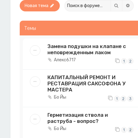
Поиск
Рас
Новая тема
Темы
Замена подушки на клапане с
неповрежденным лаком
Алекс6717
1
2
КАПИТАЛЬНЫЙ РЕМОНТ И
РЕСТАВРАЦИЯ САКСОФОНА У
МАСТЕРА
Бо Йы
1
2
3
Герметизация ствола и
раструба - вопрос?
Бо Йы
1
2