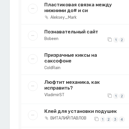
Пластиковая связка между
нижними до# и си
Aleksey_Mark
Познавательный сайт
Bobeen
1
2
Призрачные киксы на
саксофоне
ColdRain
Люфтит механика, как
исправить?
VladimirST
1
2
Клей для установки подушек
ВИТАЛИЙ ПАВЛОВ
1
2
3
4