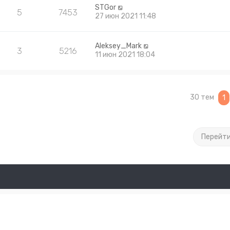
STGor
5
7453
27 июн 2021 11:48
Aleksey_Mark
3
5216
11 июн 2021 18:04
30 тем
1
Перейт