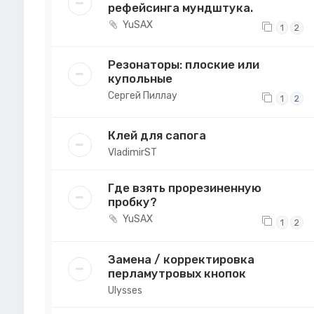
рефейсинга мундштука.
YuSAX
1
2
Резонаторы: плоские или
купольные
Сергей Пиллау
1
2
Клей для сапога
VladimirST
Где взять прорезиненную
пробку?
YuSAX
1
2
Замена / корректировка
перламутровых кнопок
Ulysses