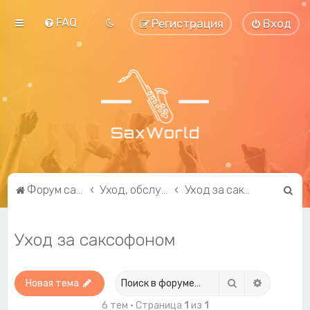
FAQ
Регистрация
Вход
П
Форум саксофонистов SaxWorld.org
Уход, обслуживание, ремонт и модификация
Уход за саксофоном
о
и
Уход за саксофоном
с
к
Поиск
Расширен
Новая тема
6 тем • Страница
1
из
1