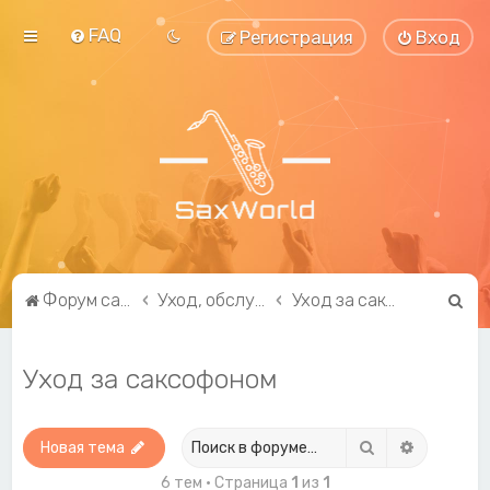
FAQ
Регистрация
Вход
П
Форум саксофонистов SaxWorld.org
Уход, обслуживание, ремонт и модификация
Уход за саксофоном
о
и
Уход за саксофоном
с
к
Поиск
Расширен
Новая тема
6 тем • Страница
1
из
1