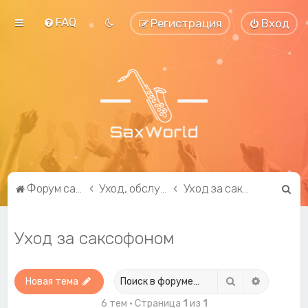
FAQ
Регистрация
Вход
П
Форум саксофонистов SaxWorld.org
Уход, обслуживание, ремонт и модификация
Уход за саксофоном
о
и
Уход за саксофоном
с
к
Поиск
Расширен
Новая тема
6 тем • Страница
1
из
1