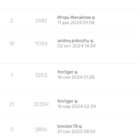
Игорь Михайлов
2
2682
11 дек 2024 09:08
andrey.pobozhy
19
11759
02 окт 2024 14:34
firetiger
1
3253
16 сен 2024 01:28
firetiger
21
22359
16 мар 2024 02:34
brecker78
0
2856
21 сен 2023 08:50