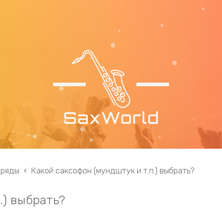
 ряды
Какой саксофон (мундштук и т.п.) выбрать?
.) выбрать?