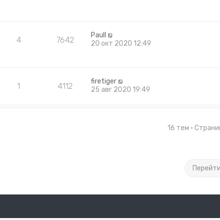
Paull
4
7642
20 окт 2020 12:49
firetiger
1
4112
25 авг 2020 19:49
16 тем • Стран
Перейт