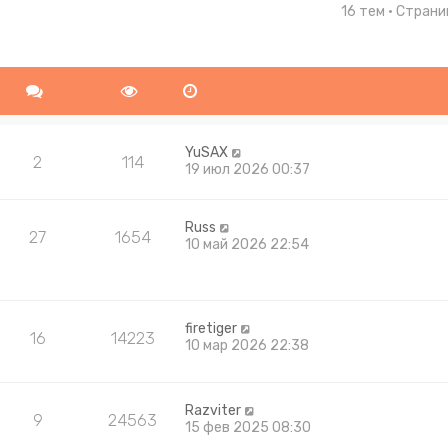
16 тем • Стран
ширенный поиск
YuSAX
2
114
19 июл 2026 00:37
Russ
27
1654
10 май 2026 22:54
firetiger
16
14223
10 мар 2026 22:38
Razviter
9
24563
15 фев 2025 08:30