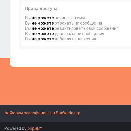
Права доступа
Вы
не можете
начинать темы
Вы
не можете
отвечать на сообщения
Вы
не можете
редактировать свои сообщения
Вы
не можете
удалять свои сообщения
Вы
не можете
добавлять вложения
Форум саксофонистов SaxWorld.org
Powered by
phpBB
™