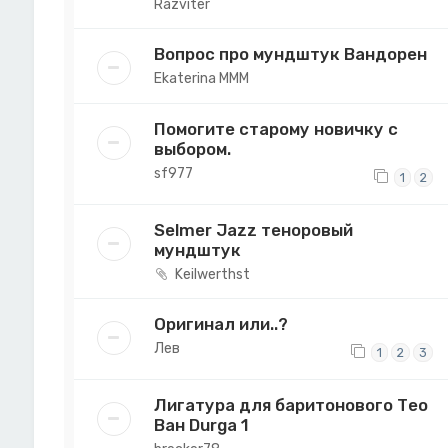
Razviter
Вопрос про мундштук Вандорен
Ekaterina MMM
Помогите старому новичку с
выбором.
sf977
1
2
Selmer Jazz теноровый
мундштук
Keilwerthst
Оригинал или..?
Лев
1
2
3
Лигатура для баритонового Тео
Ван Durga 1