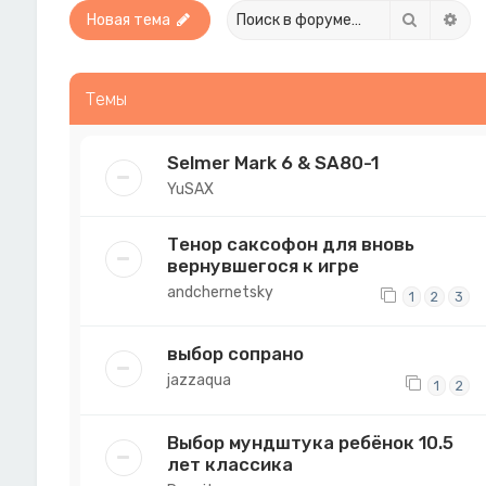
Поиск
Рас
Новая тема
Темы
Selmer Mark 6 & SA80-1
YuSAX
Тенор саксофон для вновь
вернувшегося к игре
andchernetsky
1
2
3
выбор сопрано
jazzaqua
1
2
Выбор мундштука ребёнок 10.5
лет классика