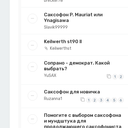
brecker78
Саксофон P. Mauriat или
Ynagisawa
Slavik99999
Keilwerth st90 ll
Keilwerthst
Сопрано - демократ. Какой
выбрать?
YuSAX
1
2
Саксофон для новичка
Ruzanna1
1
2
3
4
5
6
Помогите с выбором саксофона
и мундштука для
продолжающего саксофониста