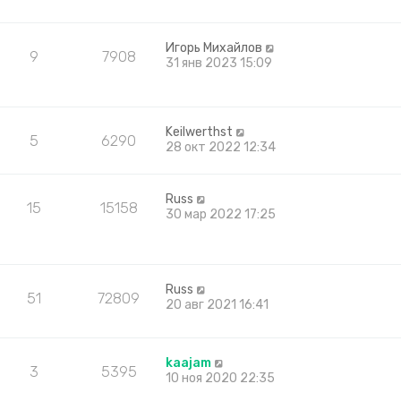
Игорь Михайлов
9
7908
31 янв 2023 15:09
Keilwerthst
5
6290
28 окт 2022 12:34
Russ
15
15158
30 мар 2022 17:25
Russ
51
72809
20 авг 2021 16:41
kaajam
3
5395
10 ноя 2020 22:35