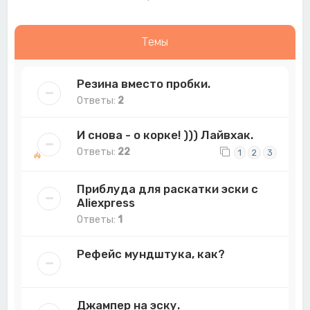
Темы
Резина вместо пробки.
Ответы:
2
И снова - о корке! ))) Лайвхак.
Ответы:
22
1
2
3
Приблуда для раскатки эски с
Aliexpress
Ответы:
1
Рефейс мундштука, как?
Джампер на эску.