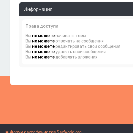
Информация
Права доступа
Вы
не можете
начинать темы
Вы
не можете
отвечать на сообщения
Вы
не можете
редактировать свои сообщения
Вы
не можете
удалять свои сообщения
Вы
не можете
добавлять вложения
Форум саксофонистов SaxWorld.org