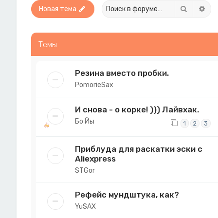
Поиск
Рас
Новая тема
Темы
Резина вместо пробки.
PomorieSax
И снова - о корке! ))) Лайвхак.
Бо Йы
1
2
3
Приблуда для раскатки эски с
Aliexpress
STGor
Рефейс мундштука, как?
YuSAX