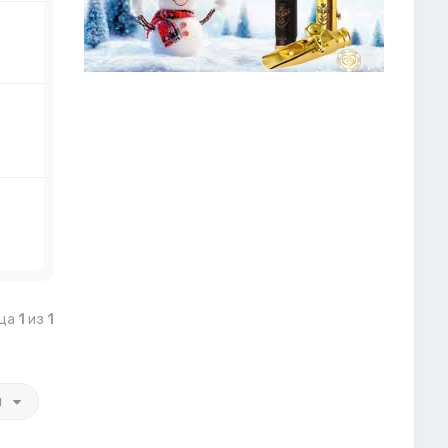
ица
1
из
1
и