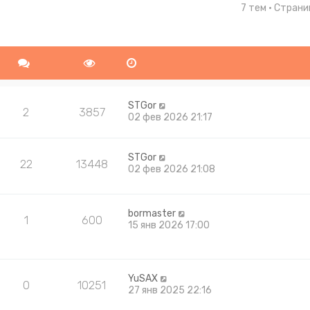
7 тем • Стран
ширенный поиск
STGor
2
3857
02 фев 2026 21:17
STGor
22
13448
02 фев 2026 21:08
bormaster
1
600
15 янв 2026 17:00
YuSAX
0
10251
27 янв 2025 22:16