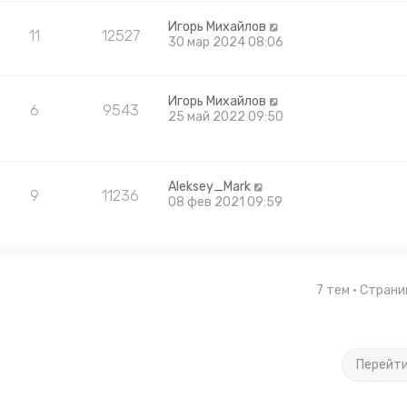
Игорь Михайлов
11
12527
30 мар 2024 08:06
Игорь Михайлов
6
9543
25 май 2022 09:50
Aleksey_Mark
9
11236
08 фев 2021 09:59
7 тем • Стран
Перейт