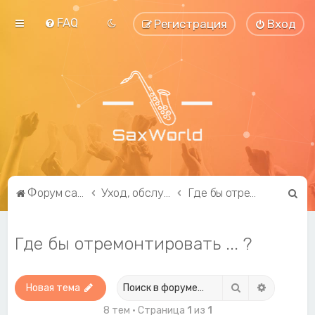
FAQ
Регистрация
Вход
П
Форум саксофонистов SaxWorld.org
Уход, обслуживание, ремонт и модификация
Где бы отремонтировать ... ?
о
и
Где бы отремонтировать ... ?
с
к
Поиск
Расширен
Новая тема
8 тем • Страница
1
из
1