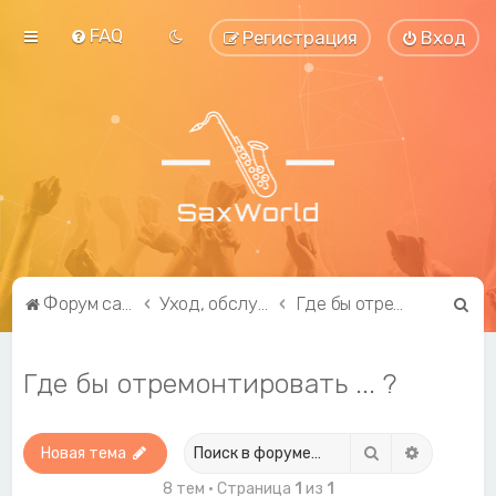
FAQ
Регистрация
Вход
П
Форум саксофонистов SaxWorld.org
Уход, обслуживание, ремонт и модификация
Где бы отремонтировать ... ?
о
и
Где бы отремонтировать ... ?
с
к
Поиск
Расширен
Новая тема
8 тем • Страница
1
из
1