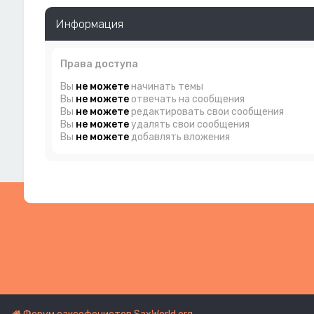
Информация
Права доступа
Вы
не можете
начинать темы
Вы
не можете
отвечать на сообщения
Вы
не можете
редактировать свои сообщения
Вы
не можете
удалять свои сообщения
Вы
не можете
добавлять вложения