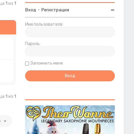
ица
1
из
1
Вход
•
Регистрация
Имя пользователя:
Пароль:
Запомнить меня
ица
1
из
1
и