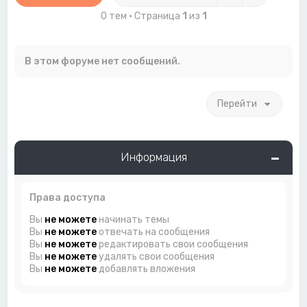
0 тем • Страница
1
из
1
В этом форуме нет сообщений.
Перейти
Информация
Права доступа
Вы
не можете
начинать темы
Вы
не можете
отвечать на сообщения
Вы
не можете
редактировать свои сообщения
Вы
не можете
удалять свои сообщения
Вы
не можете
добавлять вложения