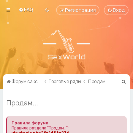
FAQ
Регистрация
Вход
П
Форум саксофонистов SaxWorld.org
Торговые ряды
Продам...
о
и
Продам...
с
к
Правила форума
Правила раздела "Продам...":