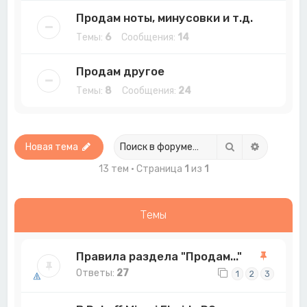
Продам ноты, минусовки и т.д.
Темы:
6
Сообщения:
14
Продам другое
Темы:
8
Сообщения:
24
Поиск
Расширен
Новая тема
13 тем • Страница
1
из
1
Темы
Правила раздела "Продам..."
Ответы:
27
1
2
3