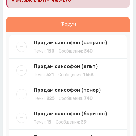
viewtopic.php?f=14&t=276
Форум
Продам саксофон (сопрано)
Темы:
130
Сообщения:
340
Продам саксофон (альт)
Темы:
521
Сообщения:
1658
Продам саксофон (тенор)
Темы:
225
Сообщения:
740
Продам саксофон (баритон)
Темы:
13
Сообщения:
39