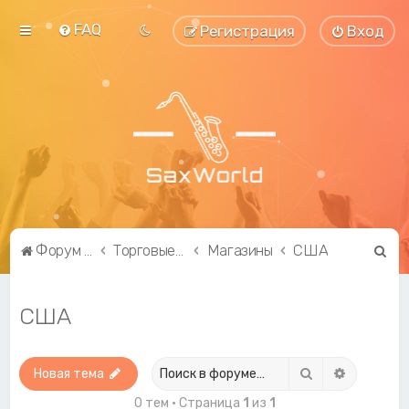
FAQ
Регистрация
Вход
П
Форум саксофонистов SaxWorld.org
Торговые ряды
Магазины
США
о
и
США
с
к
Поиск
Расширен
Новая тема
0 тем • Страница
1
из
1