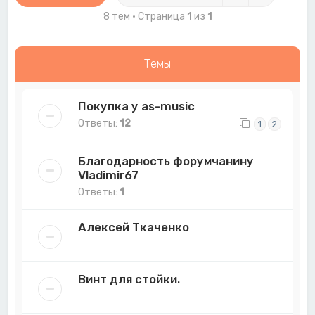
8 тем • Страница
1
из
1
Темы
Покупка у as-music
Ответы:
12
1
2
Благодарность форумчанину
Vladimir67
Ответы:
1
Алексей Ткаченко
Винт для стойки.