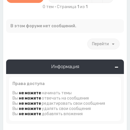
0 тем • Страница
1
из
1
В этом форуме нет сообщений.
Перейти
Информация
Права доступа
Вы
не можете
начинать темы
Вы
не можете
отвечать на сообщения
Вы
не можете
редактировать свои сообщения
Вы
не можете
удалять свои сообщения
Вы
не можете
добавлять вложения