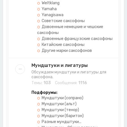
Weltklang
Yamaha
Yanagisawa
Советские саксофоны
Довоенные немецкие и чешские
саксофоны
Довоенные французские саксофоны
Китайские саксофоны
Другие марки саксофонов
Мундштуки и лигатуры
Обсуждаем мундштуки и лигатуры для
саксофона.
Темы:
103
Сообщения:
1116
Подфорумы:
Мундштуки (сопрано)
Мундштуки (альт)
Мундштуки (тенор)
Мундштуки (баритон)
Разные мундштуки...