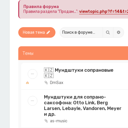
Правила форума
Правила раздела "Продам...":
viewtopic.php?f=14&t=
Поиск
Рас
Новая тема
Темы
🇰🇿 Мундштуки сопрановые
🇰🇿
DmSax
Мундштуки для сопрано-
саксофона: Otto Link, Berg
Larsen, Lebayle, Vandoren, Meyer
и др.
as-music