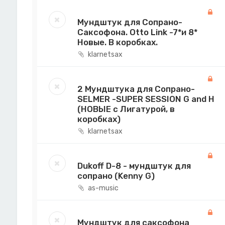
Мундштук для Сопрано-
Саксофона. Оtto Link -7*и 8*
Новые. В коробках.
klarnetsax
2 Мундштука для Сопрано-
SELMER -SUPER SESSION G and H
(НОВЫЕ с Лигатурой, в
коробках)
klarnetsax
Dukoff D-8 - мундштук для
сопрано (Kenny G)
as-music
Мундштук для саксофона