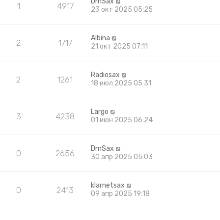
DmSax
1
4917
23 окт 2025 05:25
Albina
2
1717
21 окт 2025 07:11
Radiosax
2
1261
18 июл 2025 05:31
Largo
3
4238
01 июн 2025 06:24
DmSax
0
2656
30 апр 2025 05:03
klarnetsax
0
2413
09 апр 2025 19:18