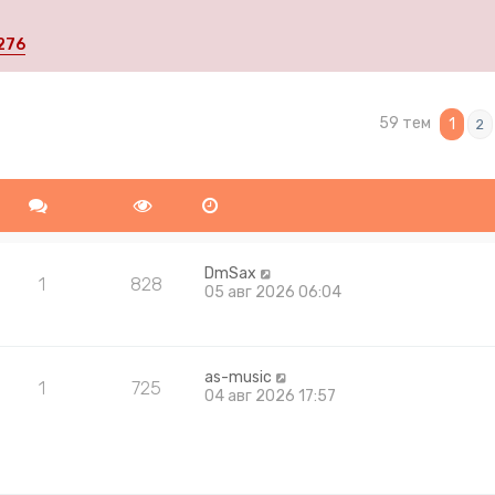
276
59 тем
ширенный поиск
1
2
DmSax
1
828
05 авг 2026 06:04
as-music
1
725
04 авг 2026 17:57