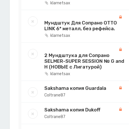
klarnetsax
Мундштук Для Сопрано OTTO
LINK 6* металл, без рефейса.
klarnetsax
2 Мундштука для Сопрано
SELMER-SUPER SESSION № G and
H (НОВЫЕ с Лигатурой)
klarnetsax
Sakshama копия Guardala
Coltrane87
Sakshama копия Dukoff
Coltrane87