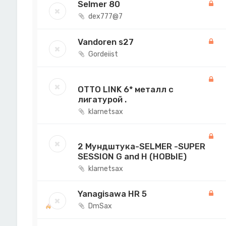
Selmer 80
dex777@7
Vandoren s27
Gordeiist
OTTO LINK 6* металл с
лигатурой .
klarnetsax
2 Мундштука-SELMER -SUPER
SESSION G and H (НОВЫЕ)
klarnetsax
Yanagisawa HR 5
DmSax