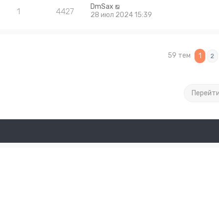
DmSax
1
4427
28 июл 2024 15:39
59 тем
1
2
Перейт