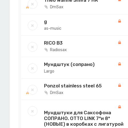
Theo Wanne Shiva 7 HR
DmSax
g
as-music
RICO B3
Radiosax
Мундштук (сопрано)
Largo
Ponzol stainless steel 65
DmSax
Мундштуки для Саксофона
СОПРАНО. OTTO LINK 7*и 8*
(НОВЫЕ) в коробках с лигатурой